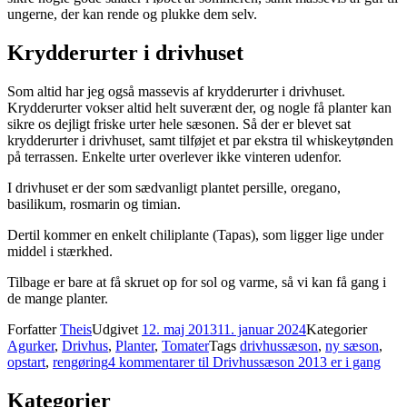
ungerne, der kan rende og plukke dem selv.
Krydderurter i drivhuset
Som altid har jeg også massevis af krydderurter i drivhuset.
Krydderurter vokser altid helt suverænt der, og nogle få planter kan
sikre os dejligt friske urter hele sæsonen. Så der er blevet sat
krydderurter i drivhuset, samt tilføjet et par ekstra til whiskeytønden
på terrassen. Enkelte urter overlever ikke vinteren udenfor.
I drivhuset er der som sædvanligt plantet persille, oregano,
basilikum, rosmarin og timian.
Dertil kommer en enkelt chiliplante (Tapas), som ligger lige under
middel i stærkhed.
Tilbage er bare at få skruet op for sol og varme, så vi kan få gang i
de mange planter.
Forfatter
Theis
Udgivet
12. maj 2013
11. januar 2024
Kategorier
Agurker
,
Drivhus
,
Planter
,
Tomater
Tags
drivhussæson
,
ny sæson
,
opstart
,
rengøring
4 kommentarer
til Drivhussæson 2013 er i gang
Kategorier