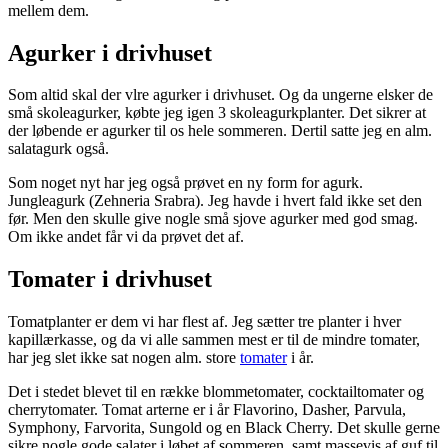
mellem dem.
Agurker i drivhuset
Som altid skal der vlre agurker i drivhuset. Og da ungerne elsker de
små skoleagurker, købte jeg igen 3 skoleagurkplanter. Det sikrer at
der løbende er agurker til os hele sommeren. Dertil satte jeg en alm.
salatagurk også.
Som noget nyt har jeg også prøvet en ny form for agurk.
Jungleagurk (Zehneria Srabra). Jeg havde i hvert fald ikke set den
før. Men den skulle give nogle små sjove agurker med god smag.
Om ikke andet får vi da prøvet det af.
Tomater i drivhuset
Tomatplanter er dem vi har flest af. Jeg sætter tre planter i hver
kapillærkasse, og da vi alle sammen mest er til de mindre tomater,
har jeg slet ikke sat nogen alm. store
tomater
i år.
Det i stedet blevet til en række blommetomater, cocktailtomater og
cherrytomater. Tomat arterne er i år Flavorino, Dasher, Parvula,
Symphony, Farvorita, Sungold og en Black Cherry. Det skulle gerne
sikre nogle gode salater i løbet af sommeren, samt massevis af guf til