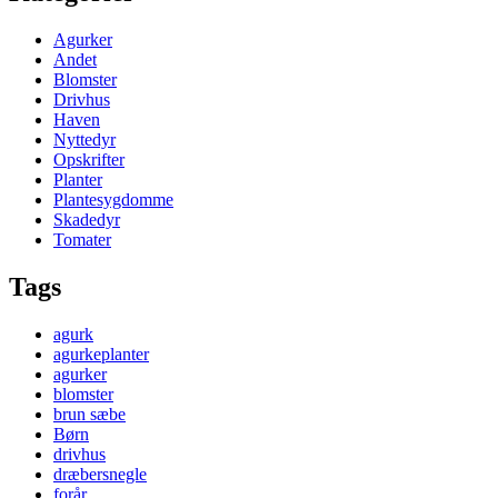
Agurker
Andet
Blomster
Drivhus
Haven
Nyttedyr
Opskrifter
Planter
Plantesygdomme
Skadedyr
Tomater
Tags
agurk
agurkeplanter
agurker
blomster
brun sæbe
Børn
drivhus
dræbersnegle
forår