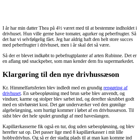
I år har min datter Thea på 4½ været med til at bestemme indholdet i
drivhuset. Hun ville gerne have tomater, agurker og peberfrugter. Så
det har vi selvfølgelig fået. Jeg har aldrig haft den helt store succes
med peberfrugter i drivhuset, men i år skal det så være.
Så der er blevet indkøbt to pebefrugtplanter af arten Rubinne. Det er
en aflang rød snackpeber, som man kender dem fra supermarkedet.
Klargøring til den nye drivhussæson
Kr. Himmelfartsferien blev indledt med en grundig
rengøring af
drivhuset
. En sæbeopløsning med brun sæbe blev anvendt, og
vinduer, karme og stolper blev sæbet ind, og derefter skrubbet godt
med en stivbørstet kost. Det gør underværker ved den grønlige
algebelægning, som hurtigt kommer i løbet af en drivhussæson. Til
sidst blev det hele spulet grundigt af med haveslangen.
Kapillærkasserne fik også en tur, dog uden sæbeopløsning, og blev
herefter sat op. Det passer lige med 8 kapillærkasser i mit lille
hobbydrivhus. Og så er der stadig plads til at man kan komme ind