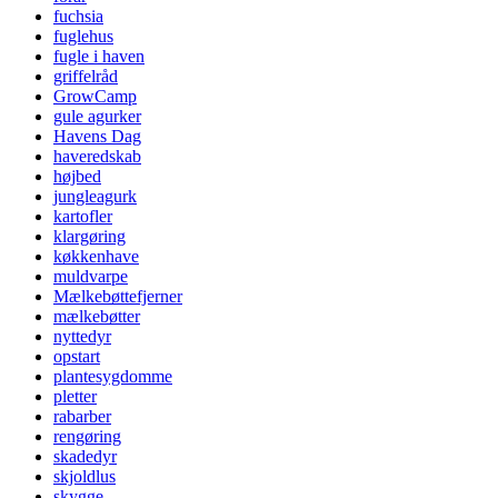
fuchsia
fuglehus
fugle i haven
griffelråd
GrowCamp
gule agurker
Havens Dag
haveredskab
højbed
jungleagurk
kartofler
klargøring
køkkenhave
muldvarpe
Mælkebøttefjerner
mælkebøtter
nyttedyr
opstart
plantesygdomme
pletter
rabarber
rengøring
skadedyr
skjoldlus
skygge