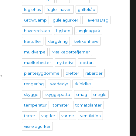
fuglehus
fugle i haven
griffelråd
GrowCamp
gule agurker
Havens Dag
haveredskab
højbed
jungleagurk
kartofler
klargøring
køkkenhave
muldvarpe
Mælkebøttefjerner
mælkebøtter
nyttedyr
opstart
plantesygdomme
pletter
rabarber
,
rengøring
skadedyr
skjoldlus
skygge
skyggepasta
smag
snegle
temperatur
tomater
tomatplanter
træer
vagtler
varme
ventilation
visne agurker