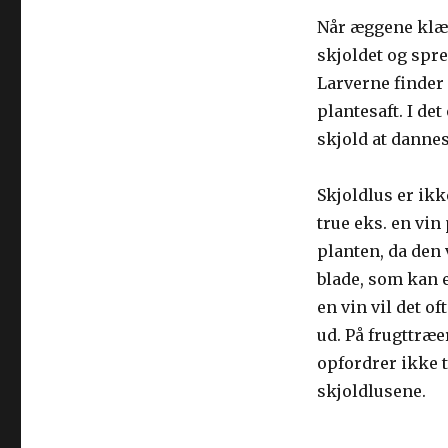
Når æggene klæk
skjoldet og spre
Larverne finder 
plantesaft. I de
skjold at dannes
Skjoldlus er ik
true eks. en vin
planten, da den
blade, som kan 
en vin vil det of
ud. På frugttræer
opfordrer ikke t
skjoldlusene.