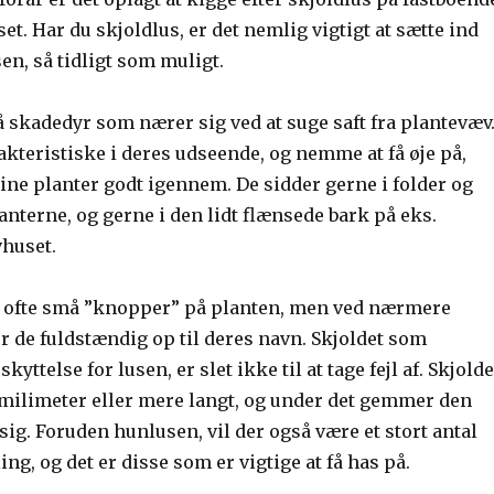
set. Har du skjoldlus, er det nemlig vigtigt at sætte ind
, så tidligt som muligt.
 skadedyr som nærer sig ved at suge saft fra plantevæv
kteristiske i deres udseende, og nemme at få øje på,
ine planter godt igennem. De sidder gerne i folder og
nterne, og gerne i den lidt flænsede bark på eks.
vhuset.
r ofte små ”knopper” på planten, men ved nærmere
 de fuldstændig op til deres navn. Skjoldet som
yttelse for lusen, er slet ikke til at tage fejl af. Skjolde
r milimeter eller mere langt, og under det gemmer den
g. Foruden hunlusen, vil der også være et stort antal
ng, og det er disse som er vigtige at få has på.