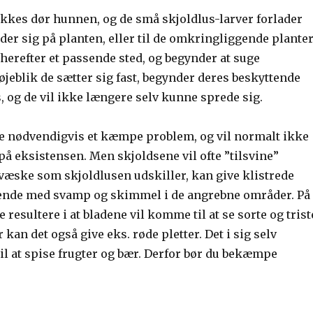
kes dør hunnen, og de små skjoldlus-larver forlader
der sig på planten, eller til de omkringliggende planter
herefter et passende sted, og begynder at suge
t øjeblik de sætter sig fast, begynder deres beskyttende
, og de vil ikke længere selv kunne sprede sig.
ke nødvendigvis et kæmpe problem, og vil normalt ikke
 på eksistensen. Men skjoldsene vil ofte ”tilsvine”
 væske som skjoldlusen udskiller, kan give klistrede
ende med svamp og skimmel i de angrebne områder. På
te resultere i at bladene vil komme til at se sorte og trist
 kan det også give eks. røde pletter. Det i sig selv
il at spise frugter og bær. Derfor bør du bekæmpe