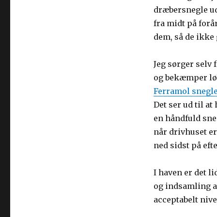
dræbersnegle ud
fra midt på forå
dem, så de ikke
Jeg sørger selv 
og bekæmper løb
Ferramol snegle
Det ser ud til a
en håndfuld sneg
når drivhuset er
ned sidst på efte
I haven er det 
og indsamling af
acceptabelt nive