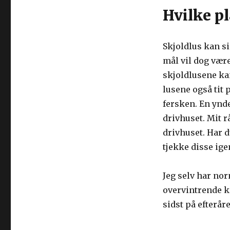
Hvilke pl
Skjoldlus kan si
mål vil dog være
skjoldlusene ka
lusene også tit 
fersken. En ynde
drivhuset. Mit r
drivhuset. Har 
tjekke disse ig
Jeg selv har no
overvintrende k
sidst på efteråre