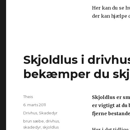
Her kan du se h
der kan hjælpe 
Skjoldlus i drivhu
bekæmper du skjo
Forfatter
Theis
Skjoldlus er sm
Udgivet
6. marts 2011
er vigtigt at d
Kategorier
Drivhus
,
Skadedyr
fjerne bestande
Tags
brun sæbe
,
drivhus
,
skadedyr
,
skjoldlus
Her i det tidlige