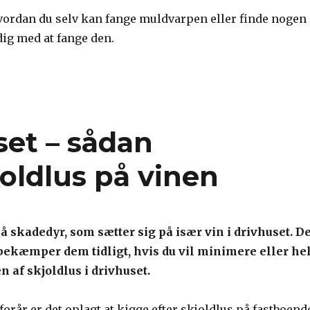
vordan du selv kan fange muldvarpen eller finde nogen
dig med at fange den.
set – sådan
ldlus på vinen
å skadedyr, som sætter sig på især vin i drivhuset. De
u bekæmper dem tidligt, hvis du vil minimere eller hel
n af skjoldlus i drivhuset.
 forår er det oplagt at kigge efter skjoldlus på fastboend