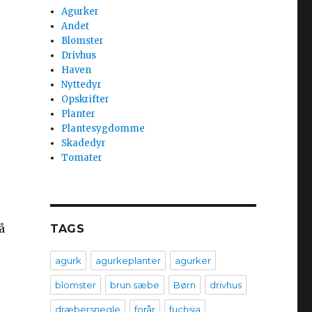
Agurker
Andet
Blomster
Drivhus
Haven
Nyttedyr
Opskrifter
Planter
Plantesygdomme
Skadedyr
Tomater
å
TAGS
agurk
agurkeplanter
agurker
blomster
brun sæbe
Børn
drivhus
dræbersnegle
forår
fuchsia