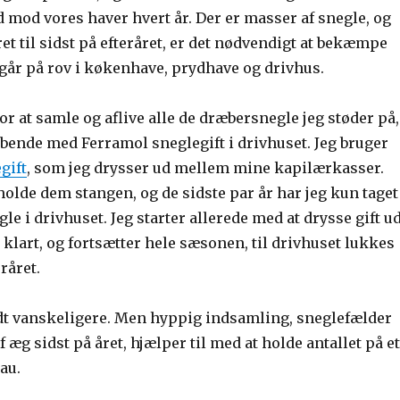
 mod vores haver hvert år. Der er masser af snegle, og
ret til sidst på efteråret, er det nødvendigt at bekæmpe
 går på rov i køkenhave, prydhave og drivhus.
for at samle og aflive alle de dræbersnegle jeg støder på,
ende med Ferramol sneglegift i drivhuset. Jeg bruger
gift
, som jeg drysser ud mellem mine kapilærkasser.
t holde dem stangen, og de sidste par år har jeg kun taget
le i drivhuset. Jeg starter allerede med at drysse gift ud
 klart, og fortsætter hele sæsonen, til drivhuset lukkes
råret.
lidt vanskeligere. Men hyppig indsamling, sneglefælder
 æg sidst på året, hjælper til med at holde antallet på et
au.