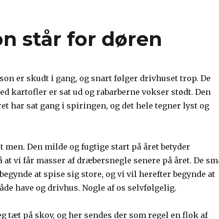
n står for døren
n er skudt i gang, og snart følger drivhuset trop. De
d kartofler er sat ud og rabarberne vokser stødt. Den
ret har sat gang i spiringen, og det hele tegner lyst og
et men. Den milde og fugtige start på året betyder
 at vi får masser af dræbersnegle senere på året. De sm
 begynde at spise sig store, og vi vil herefter begynde at
åde have og drivhus. Nogle af os selvfølgelig.
eg tæt på skov, og her sendes der som regel en flok af