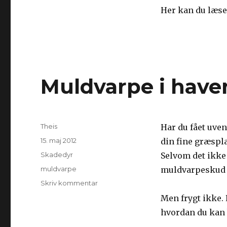
Her kan du læs
Muldvarpe i have
Forfatter
Theis
Har du fået uven
Udgivet
15. maj 2012
din fine græspl
Kategorier
Skadedyr
Selvom det ikke 
Tags
muldvarpe
muldvarpeskud 
Skriv kommentar
til
Muldvarpe
Men frygt ikke.
i
hvordan du kan
haven