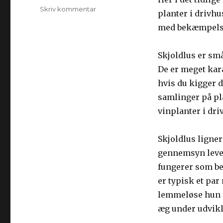
Skriv kommentar
til
planter i drivhu
Skjoldlus
med bekæmpelsen
i
drivhuset
–
Skjoldlus er små
sådan
De er meget kara
bekæmper
du
hvis du kigger d
skjoldlus
samlinger på pla
på
vinplanter i dri
vinen
Skjoldlus ligne
gennemsyn lever
fungerer som besk
er typisk et pa
lemmeløse hun si
æg under udvikli