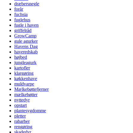
dræbersnegle
forår
fuchsia
fuglehus
fugle i haven
griffelråd
GrowCamp
gule agurker
Havens Dag
haveredskab
højbed
jungleagurk
kartofler
klargøring
køkkenhave
muldvarpe
Mælkebøttefjerner
mælkebøtter
nyttedyr
opstart
plantesygdomme
pletter
rabarber
rengøring
skadedyr