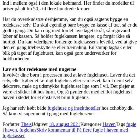
Ind i mellem også i den lokale købmand. Her finder du modeller til
priser på alt fra 50,- til flere hundrede kroner.
Har du overskudstræ derhjemme, kan du også sagtens bygge en
redekasse selv. Du skal egentligt bare bygge en kasse af træ. så er du
godt i gang. Du kan dog med fordel lave taget skråt, så regnvand
løber af kassen. Så holder fuglekassen længere, og forgår ikke så
hurtigt. Du kan yderligere forlænge fuglekassens levetid, ved at give
den en gang træbeskyttelse eller træmaling. En stump tagbak eller
blik på taget af fuglehuset, kan også gøre underværker for
holdbarheden.
Lav en flot redekasse med ungerne
Involvér dine børn i processen med at lave fuglehuset. Laver du det
selv, eller køber et færdigt fuglehus eller samlesæt, kan I nemt selv
dekorere, male og udsmykke fuglehuset lige som I vil. Det plejer at
være et sikker hit hos børn. Og så pynter det med et flot fuglehus i
haven i stedet for et ensfarvet brun fuglehus.
Jeg har selv købt både
fuglehuse og insekthoteller
hos cchobby.dk.
Så kom vi super nemt i gang med fuglehusene.
Forfatter
Theis
Udgivet
18. august 2021
Kategorier
Haven
Tags
fugle
i haven
,
fuglehus
Skriv kommentar
til Få flere fugle i haven med
fuglekasser