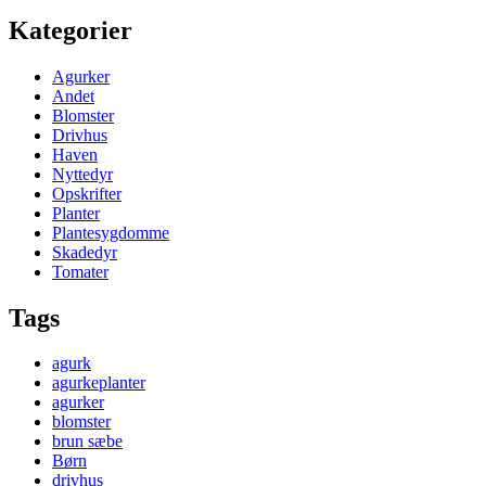
Kategorier
Agurker
Andet
Blomster
Drivhus
Haven
Nyttedyr
Opskrifter
Planter
Plantesygdomme
Skadedyr
Tomater
Tags
agurk
agurkeplanter
agurker
blomster
brun sæbe
Børn
drivhus