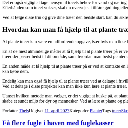
Det er også vigtigt at tage hensyn til træets behov for vand og næring e
Efterhånden som træet vokser, skal du overveje at tilføre gødning eller 
Ved at følge disse trin og give dine træer den bedste start, kan du sikr
Hvordan kan man få hjælp til at plante tr
At plante træer kan være en udfordrende opgave, især hvis man ikke ha
En af de mest almindelige måder at få hjælp til at plante træer på er ve
træer der passer bedst til dit område, samt hvordan man bedst planter 
En anden måde at få hjælp til at plante træer på er ved at kontakte en 
kan købe dem.
Endelig kan man også få hjælp til at plante træer ved at deltage i frivi
Ved at deltage i disse projekter kan man ikke kun lære at plante træer
Uanset hvilken metode man vælger, er det vigtigt at huske på, at plantn
skabe et sundt miljø for dyr og mennesker. Ved at lære at plante og pl
Forfatter
Theis
Udgivet
11. april 2023
Kategorier
Planter
Tags
træer
Skr
Få flere fugle i haven med fuglekasser