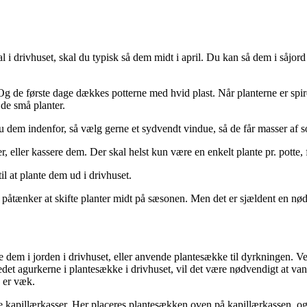
al i drivhuset, skal du typisk så dem midt i april. Du kan så dem i såjord 
Og de første dage dækkes potterne med hvid plast. Når planterne er spire
de små planter.
 du dem indenfor, så vælg gerne et sydvendt vindue, så de får masser af 
r, eller kassere dem. Der skal helst kun være en enkelt plante pr. potte,
il at plante dem ud i drivhuset.
du påtænker at skifte planter midt på sæsonen. Men det er sjældent en n
 dem i jorden i drivhuset, eller anvende plantesække til dyrkningen. Ved
edet agurkerne i plantesække i drivhuset, vil det være nødvendigt at va
 er væk.
kapillærkasser. Her placeres plantesækken oven på kapillærkassen, og jo