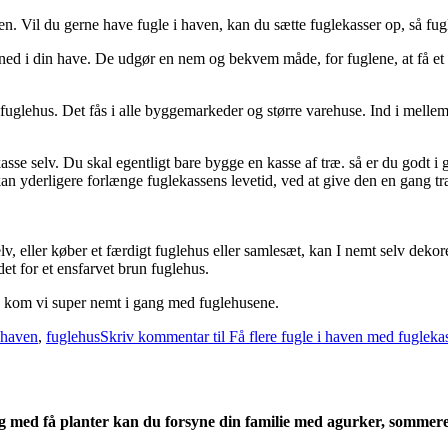
en. Vil du gerne have fugle i haven, kan du sætte fuglekasser op, så fu
 sig ned i din have. De udgør en nem og bekvem måde, for fuglene, at få e
 fuglehus. Det fås i alle byggemarkeder og større varehuse. Ind i mellem 
e selv. Du skal egentligt bare bygge en kasse af træ. så er du godt i g
an yderligere forlænge fuglekassens levetid, ved at give den en gang træ
lv, eller køber et færdigt fuglehus eller samlesæt, kan I nemt selv dekor
det for et ensfarvet brun fuglehus.
 kom vi super nemt i gang med fuglehusene.
i haven
,
fuglehus
Skriv kommentar
til Få flere fugle i haven med fugleka
 og med få planter kan du forsyne din familie med agurker, sommer