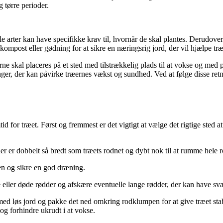
g tørre perioder.
le arter kan have specifikke krav til, hvornår de skal plantes. Derudover 
 kompost eller gødning for at sikre en næringsrig jord, der vil hjælpe tr
æerne skal placeres på et sted med tilstrækkelig plads til at vokse og me
r, der kan påvirke træernes vækst og sundhed. Ved at følge disse retning
d for træet. Først og fremmest er det vigtigt at vælge det rigtige sted at
, der er dobbelt så bredt som træets rodnet og dybt nok til at rumme hele
sen og sikre en god dræning.
ede eller døde rødder og afskære eventuelle lange rødder, der kan have svæ
med løs jord og pakke det ned omkring rodklumpen for at give træet stabi
og forhindre ukrudt i at vokse.