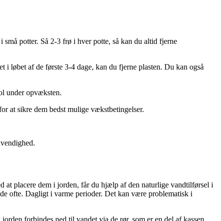
i små potter. Så 2-3 frø i hver potte, så kan du altid fjerne
t i løbet af de første 3-4 dage, kan du fjerne plasten. Du kan også
sol under opvæksten.
 for at sikre dem bedst mulige vækstbetingelser.
ødvendighed.
 at placere dem i jorden, får du hjælp af den naturlige vandtilførsel i
nde ofte. Dagligt i varme perioder. Det kan være problematisk i
rden forbindes ned til vandet via de rør, som er en del af kassen.