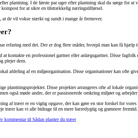
fter plantning. I de første par uger efter plantning skal du sørge for at 
kompost for at sikre en tilstrækkelig næringstilførsel.
e, at de vil vokse stærkt og sundt i mange år fremover.
æer?
r erfaring med det. Der er dog flere måder, hvorpå man kan få hjælp til
d at kontakte en professionel gartner eller anlægsgartner. Disse fagfolk 
og plejer dem.
lokal afdeling af en miljøorganisation. Disse organisationer kan ofte giv
llige plantningsprojekter. Disse projekter arrangeres ofte af lokale organ
, men også møde andre, der er passionerede omkring miljøet og arbejder f
ing af træer er en vigtig opgave, der kan gøre en stor forskel for vores
eje træer kan vi alle bidrage til en mere bæredygtig og grønnere fremtid.
iv kommentar
til Sådan planter du træer