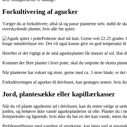
Forkultivering af agurker
Vælger du at forkultivere, altså så og passe planterne selv, indtil de sk
overskydende planter, hvis alle frø spirer.
Potterne skal stå lunt. Gerne ved 22-25 grader. 
bruge minidrivhuse mv. Det vil også kunne give en god temperatur til 
Herefter er det vigtigt at de små agurkeplanter får masser af sol. Har
Kommet der flere planter i hver potte, skal du ompotte de ekstra plante
Når planterne har vokset sig store, gerne med ca. 3 store blade, er det t
Forkultiveringen af agurker til drivhuset, kan gentages senere, hvis 
Jord, plantesække eller kapillærkasser
Når du vil plante agurkerne ud i drivhuset, kan du enten vælge at sætte
jorden, og behøver ikke vande agurkeplanterne så ofte. Planter du i st
ferieperioder og lignende, hvis ikke du har en der kan vande, mens du
Problemstillingen med vanding af agurkerne, kan løses ved at anvende 