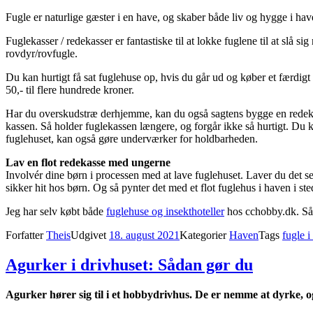
Fugle er naturlige gæster i en have, og skaber både liv og hygge i hav
Fuglekasser / redekasser er fantastiske til at lokke fuglene til at slå
rovdyr/rovfugle.
Du kan hurtigt få sat fuglehuse op, hvis du går ud og køber et færdigt
50,- til flere hundrede kroner.
Har du overskudstræ derhjemme, kan du også sagtens bygge en redekass
kassen. Så holder fuglekassen længere, og forgår ikke så hurtigt. Du k
fuglehuset, kan også gøre underværker for holdbarheden.
Lav en flot redekasse med ungerne
Involvér dine børn i processen med at lave fuglehuset. Laver du det se
sikker hit hos børn. Og så pynter det med et flot fuglehus i haven i ste
Jeg har selv købt både
fuglehuse og insekthoteller
hos cchobby.dk. Så
Forfatter
Theis
Udgivet
18. august 2021
Kategorier
Haven
Tags
fugle 
Agurker i drivhuset: Sådan gør du
Agurker hører sig til i et hobbydrivhus. De er nemme at dyrke,