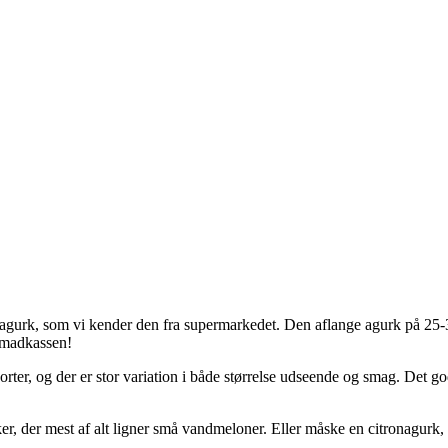
tagurk, som vi kender den fra supermarkedet. Den aflange agurk på 25-
l madkassen!
rter, og der er stor variation i både størrelse udseende og smag. Det go
er, der mest af alt ligner små vandmeloner. Eller måske en citronagurk,