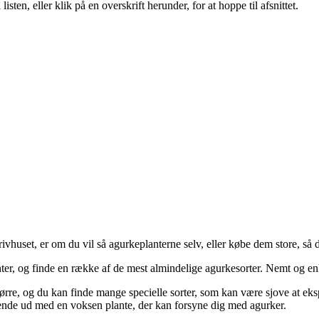
sten, eller klik på en overskrift herunder, for at hoppe til afsnittet.
 drivhuset, er om du vil så agurkeplanterne selv, eller købe dem store, så 
enter, og finde en række af de mest almindelige agurkesorter. Nemt og en
tørre, og du kan finde mange specielle sorter, som kan være sjove at eks
at ende ud med en voksen plante, der kan forsyne dig med agurker.