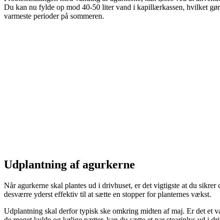
Du kan nu fylde op mod 40-50 liter vand i kapillærkassen, hvilket gør d
varmeste perioder på sommeren.
Udplantning af agurkerne
Når agurkerne skal plantes ud i drivhuset, er det vigtigste at du sikrer
desværre yderst effektiv til at sætte en stopper for planternes vækst.
Udplantning skal derfor typisk ske omkring midten af maj. Er det et
de meget kulde og kølige nætter, kan du sætte et par stearinlys ud i driv