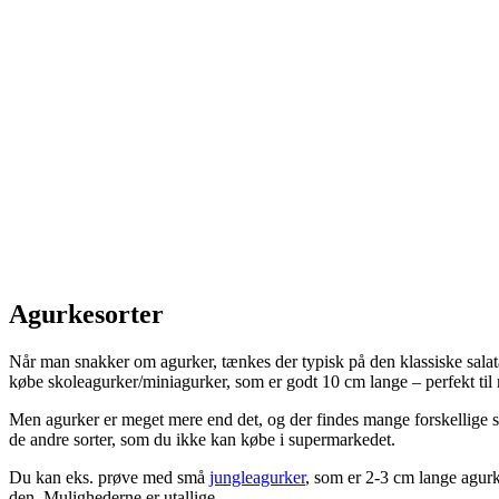
Agurkesorter
Når man snakker om agurker, tænkes der typisk på den klassiske sala
købe skoleagurker/miniagurker, som er godt 10 cm lange – perfekt ti
Men agurker er meget mere end det, og der findes mange forskellige so
de andre sorter, som du ikke kan købe i supermarkedet.
Du kan eks. prøve med små
jungleagurker
, som er 2-3 cm lange agurk
den. Mulighederne er utallige.