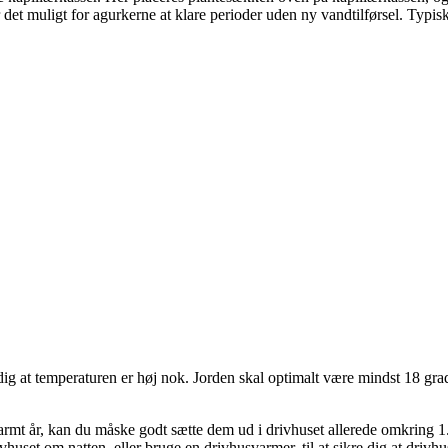
et muligt for agurkerne at klare perioder uden ny vandtilførsel. Typisk v
 dig at temperaturen er høj nok. Jorden skal optimalt være mindst 18 grade
 varmt år, kan du måske godt sætte dem ud i drivhuset allerede omkrin
huset om natten, eller bruge en drivhusvarmer, til at sikre dig at drivhuse