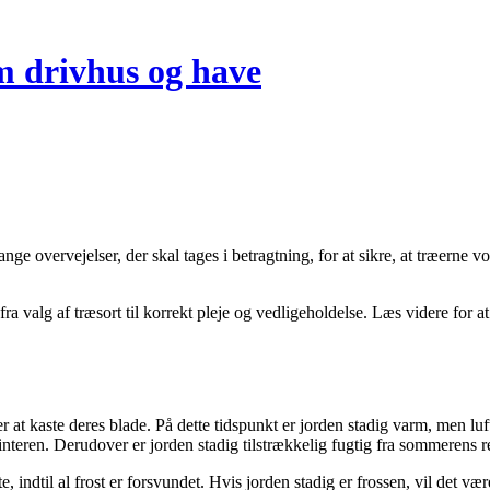
m drivhus og have
e overvejelser, der skal tages i betragtning, for at sikre, at træerne v
fra valg af træsort til korrekt pleje og vedligeholdelse. Læs videre for 
r at kaste deres blade. På dette tidspunkt er jorden stadig varm, men luf
 vinteren. Derudover er jorden stadig tilstrækkelig fugtig fra sommerens r
e, indtil al frost er forsvundet. Hvis jorden stadig er frossen, vil det vær