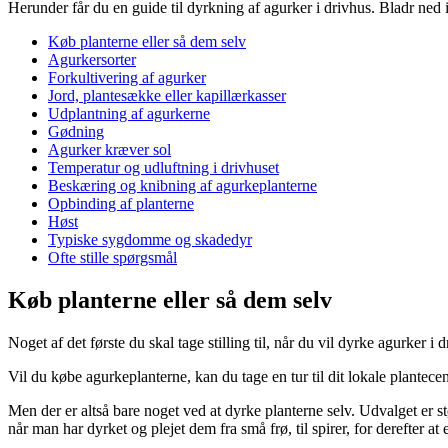
Herunder får du en guide til dyrkning af agurker i drivhus. Bladr ned i li
Køb planterne eller så dem selv
Agurkersorter
Forkultivering af agurker
Jord, plantesække eller kapillærkasser
Udplantning af agurkerne
Gødning
Agurker kræver sol
Temperatur og udluftning i drivhuset
Beskæring og knibning af agurkeplanterne
Opbinding af planterne
Høst
Typiske sygdomme og skadedyr
Ofte stille spørgsmål
Køb planterne eller så dem selv
Noget af det første du skal tage stilling til, når du vil dyrke agurker i
Vil du købe agurkeplanterne, kan du tage en tur til dit lokale plantec
Men der er altså bare noget ved at dyrke planterne selv. Udvalget er s
når man har dyrket og plejet dem fra små frø, til spirer, for derefter 