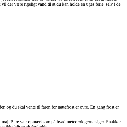
il der være rigeligt vand til at du kan holde en uges ferie, selv i de
r, og du skal vente til faren for nattefrost er ovre. En gang frost er
g 1. maj. Bare vær opmærksom på hvad meteorologerne siger. Snakker
t ikke bliver alt for koldt.