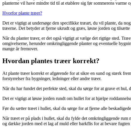
planterne vil have mindre tid til at etablere sig før sommerens varme o
Hvorfor plante træer?
Det er vigtigt at undersøge den specifikke træart, du vil plante, da nog
træerne. Det betyder at fjerne ukrudt og græs, løsne jorden og tilsætte
Når du planter træer, er det også vigtigt at vælge det rigtige sted. Tr
omgivelserne, herunder omkringliggende planter og eventuelle bygninge
mange år fremover.
Hvordan plantes træer korrekt?
At plante træer korrekt er afgørende for at sikre en sund og stærk fremti
forstyrrelser fra bygninger, ledninger eller andre træer.
Når du har fundet det perfekte sted, skal du sørge for at grave et hul
Det er vigtigt at løsne jorden rundt om hullet for at hjælpe roddannel
Før du sætter træet i hullet, skal du sørge for at fjerne alle beskadig
Når træet er på plads i hullet, skal du fylde det omkringliggende rum 
og dække jorden med et lag af muld eller barkflis for at bevare fugten 