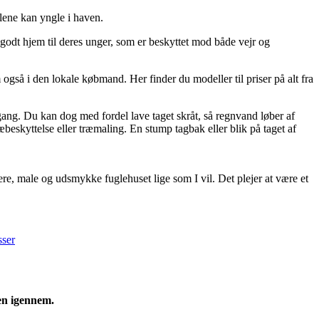
glene kan yngle i haven.
t godt hjem til deres unger, som er beskyttet mod både vejr og
også i den lokale købmand. Her finder du modeller til priser på alt fra
ang. Du kan dog med fordel lave taget skråt, så regnvand løber af
beskyttelse eller træmaling. En stump tagbak eller blik på taget af
ere, male og udsmykke fuglehuset lige som I vil. Det plejer at være et
sser
en igennem.