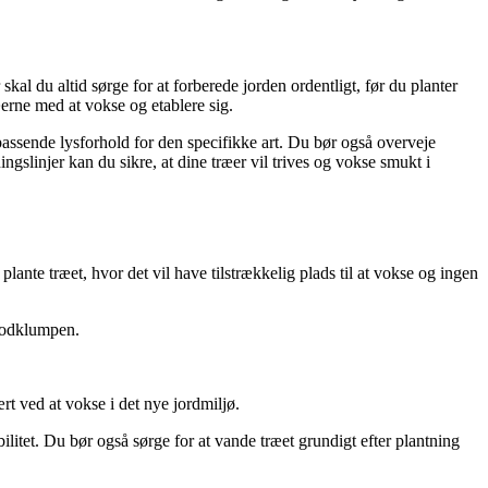
skal du altid sørge for at forberede jorden ordentligt, før du planter
æerne med at vokse og etablere sig.
d passende lysforhold for den specifikke art. Du bør også overveje
slinjer kan du sikre, at dine træer vil trives og vokse smukt i
 plante træet, hvor det vil have tilstrækkelig plads til at vokse og ingen
 rodklumpen.
rt ved at vokse i det nye jordmiljø.
litet. Du bør også sørge for at vande træet grundigt efter plantning