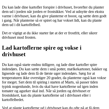
Du kan lade dine kartofler forspire i drivhuset, hvorefter du planter
dem ud i jorden når jorden er frostsikker. Ved at udnytte den ekstra
varme i drivhuset, kan du give planterne et boost, og sætte dem godt
i gang. Når planterne så er spiret og har vokset lidt, kan du plante
dem ud i dit kartoffelbed.
Det er vigtigt at du ikke starter før at der er frostfrit, eller sikrer
drivhuset mod frosten.
Lad kartoflerne spire og vokse i
drivhuset
Du kan også starte endnu tidligere, og lade dine kartofler spire
indendørs. Du kan sætte dem i små potter, mælkekartoner, bakker og
lignende og lade dem få de første uger indendørs. Sørg for at
temperaturen ikke overstiger 20 grader, da planterne også kan vokse
for meget. Sæt dem til spiring i starten af Marts, så passer tiden
typisk nogenlunde, hvis du skal have kartoflerne ud igen inden
tomater og agurker skal ind. Når så jorden og drivhuset er
frostsikkert, kan du plante kartoflerne ud i drivhuset eller i
kartoffelbedet.
Ved at plante kartoflerne ud i drivhuset kan du ofte nå at få dem