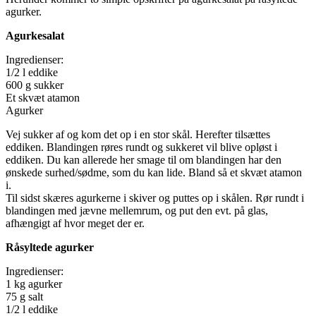
agurker.
Agurkesalat
Ingredienser:
1/2 l eddike
600 g sukker
Et skvæt atamon
Agurker
Vej sukker af og kom det op i en stor skål. Herefter tilsættes
eddiken. Blandingen røres rundt og sukkeret vil blive opløst i
eddiken. Du kan allerede her smage til om blandingen har den
ønskede surhed/sødme, som du kan lide. Bland så et skvæt atamon
i.
Til sidst skæres agurkerne i skiver og puttes op i skålen. Rør rundt i
blandingen med jævne mellemrum, og put den evt. på glas,
afhængigt af hvor meget der er.
Råsyltede agurker
Ingredienser:
1 kg agurker
75 g salt
1/2 l eddike