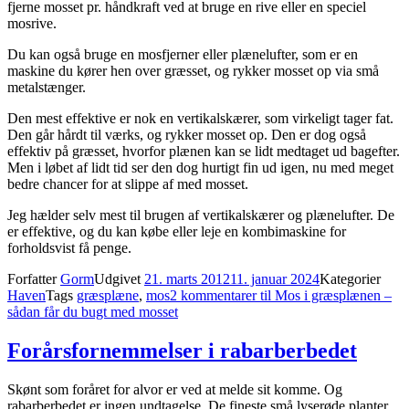
fjerne mosset pr. håndkraft ved at bruge en rive eller en speciel
mosrive.
Du kan også bruge en mosfjerner eller plænelufter, som er en
maskine du kører hen over græsset, og rykker mosset op via små
metalstænger.
Den mest effektive er nok en vertikalskærer, som virkeligt tager fat.
Den går hårdt til værks, og rykker mosset op. Den er dog også
effektiv på græsset, hvorfor plænen kan se lidt medtaget ud bagefter.
Men i løbet af lidt tid ser den dog hurtigt fin ud igen, nu med meget
bedre chancer for at slippe af med mosset.
Jeg hælder selv mest til brugen af vertikalskærer og plænelufter. De
er effektive, og du kan købe eller leje en kombimaskine for
forholdsvist få penge.
Forfatter
Gorm
Udgivet
21. marts 2012
11. januar 2024
Kategorier
Haven
Tags
græsplæne
,
mos
2 kommentarer
til Mos i græsplænen –
sådan får du bugt med mosset
Forårsfornemmelser i rabarberbedet
Skønt som foråret for alvor er ved at melde sit komme. Og
rabarberbedet er ingen undtagelse. De fineste små lyserøde planter