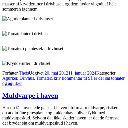
masser af krydderurter i drivhuset, og dem nyder vi godt af hele
sommeren igennem.
Forfatter
Theis
Udgivet
20. maj 2012
11. januar 2024
Kategorier
Agurker
,
Drivhus
,
Tomater
Skriv kommentar
til Så er der sat tomater
og agurker
Muldvarpe i haven
Har du fået uventede gæster i haven i form af muldvarpe, risikerer
du at din fine græsplæne og køkkenhave bliver fyldt med
muldvarpeskud. Selvom det ikke skader haven, er det de færreste
der bryder sig om muldvarpeskud i haven.