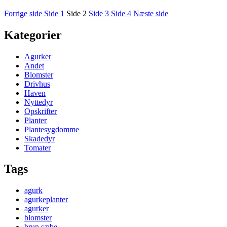
Forrige side
Side
1
Side
2
Side
3
Side
4
Næste side
Kategorier
Agurker
Andet
Blomster
Drivhus
Haven
Nyttedyr
Opskrifter
Planter
Plantesygdomme
Skadedyr
Tomater
Tags
agurk
agurkeplanter
agurker
blomster
brun sæbe