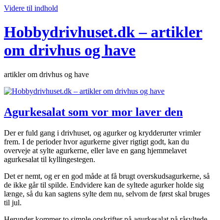
Videre til indhold
Hobbydrivhuset.dk – artikler
om drivhus og have
artikler om drivhus og have
Agurkesalat som vor mor laver den
Der er fuld gang i drivhuset, og agurker og krydderurter vrimler
frem. I de perioder hvor agurkerne giver rigtigt godt, kan du
overveje at sylte agurkerne, eller lave en gang hjemmelavet
agurkesalat til kyllingestegen.
Det er nemt, og er en god måde at få brugt overskudsagurkerne, så
de ikke går til spilde. Endvidere kan de syltede agurker holde sig
længe, så du kan sagtens sylte dem nu, selvom de først skal bruges
til jul.
Herunder kommer to simple opskrifter på agurkesalat på råsyltede