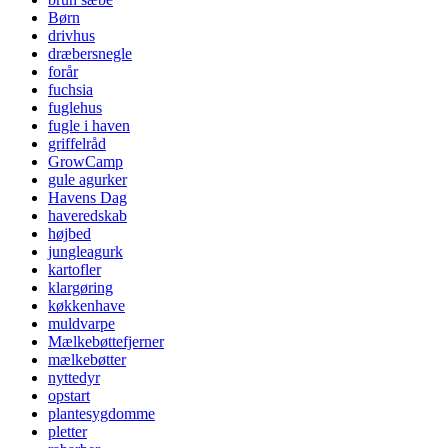
Børn
drivhus
dræbersnegle
forår
fuchsia
fuglehus
fugle i haven
griffelråd
GrowCamp
gule agurker
Havens Dag
haveredskab
højbed
jungleagurk
kartofler
klargøring
køkkenhave
muldvarpe
Mælkebøttefjerner
mælkebøtter
nyttedyr
opstart
plantesygdomme
pletter