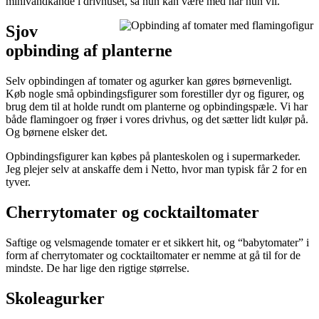
minivandkande i drivhuset, så hun kan være med når hun vil.
Sjov
opbinding af planterne
Selv opbindingen af tomater og agurker kan gøres børnevenligt.
Køb nogle små opbindingsfigurer som forestiller dyr og figurer, og
brug dem til at holde rundt om planterne og opbindingspæle. Vi har
både flamingoer og frøer i vores drivhus, og det sætter lidt kulør på.
Og børnene elsker det.
Opbindingsfigurer kan købes på planteskolen og i supermarkeder.
Jeg plejer selv at anskaffe dem i Netto, hvor man typisk får 2 for en
tyver.
Cherrytomater og cocktailtomater
Saftige og velsmagende tomater er et sikkert hit, og “babytomater” i
form af cherrytomater og cocktailtomater er nemme at gå til for de
mindste. De har lige den rigtige størrelse.
Skoleagurker