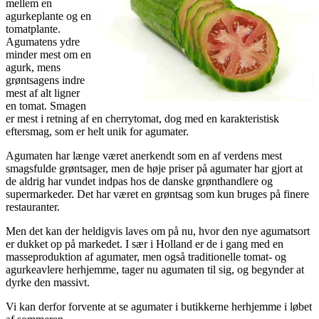
mellem en
agurkeplante og en
tomatplante.
Agumatens ydre
minder mest om en
agurk, mens
grøntsagens indre
mest af alt ligner
en tomat. Smagen
er mest i retning af en cherrytomat, dog med en karakteristisk
eftersmag, som er helt unik for agumater.
Agumaten har længe været anerkendt som en af verdens mest
smagsfulde grøntsager, men de høje priser på agumater har gjort at
de aldrig har vundet indpas hos de danske grønthandlere og
supermarkeder. Det har været en grøntsag som kun bruges på finere
restauranter.
Men det kan der heldigvis laves om på nu, hvor den nye agumatsort
er dukket op på markedet. I sær i Holland er de i gang med en
masseproduktion af agumater, men også traditionelle tomat- og
agurkeavlere herhjemme, tager nu agumaten til sig, og begynder at
dyrke den massivt.
Vi kan derfor forvente at se agumater i butikkerne herhjemme i løbet