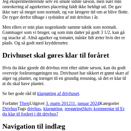
Jeg eksperimenterende selv en smule sidste sæson, men især min
omrokering af agurkernes placering faldt ikke heldigt ud. De gav
ikke nær så meget som normalt, og var længere tid om at blive flotte.
De ryger derfor tilbage i sydsiden af mit drivhus i år.
Men ellers er min plan nogenlunde samme taktik som normalt.
Grøntsager som vi bruger, og som min datter på godt 3 1/2, kan gå
og snacke af. Altså agurker og tomater, måske lidt ærter hvis der er
plads. Og så godt med krydderurter.
Drivhuset skal gøres klar til foråret
Hvis du ikke gjorde dit drivhus rent efter sidste sæson, kan du godt
overveje forårsrengøringen nu. Drivhuset har sikkert et grønt skær af
alger og planter, og trænger til en grundig rensning, så det er klar til
at du skal have plantet.
Se her gode råd til
klargøring af drivhuset
.
Forfatter
Theis
Udgivet
3. marts 2012
11. januar 2024
Kategorier
Drivhus
Tags
drivhus
,
klargøring
,
rengøring
Skriv kommentar
til Er
du klar til foråret i dit drivhus?
Navigation til indlæg