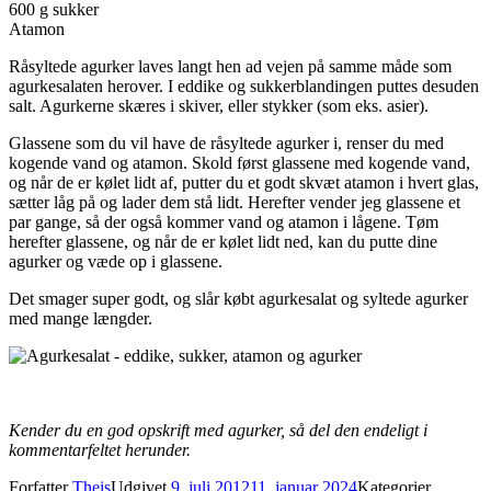
600 g sukker
Atamon
Råsyltede agurker laves langt hen ad vejen på samme måde som
agurkesalaten herover. I eddike og sukkerblandingen puttes desuden
salt. Agurkerne skæres i skiver, eller stykker (som eks. asier).
Glassene som du vil have de råsyltede agurker i, renser du med
kogende vand og atamon. Skold først glassene med kogende vand,
og når de er kølet lidt af, putter du et godt skvæt atamon i hvert glas,
sætter låg på og lader dem stå lidt. Herefter vender jeg glassene et
par gange, så der også kommer vand og atamon i lågene. Tøm
herefter glassene, og når de er kølet lidt ned, kan du putte dine
agurker og væde op i glassene.
Det smager super godt, og slår købt agurkesalat og syltede agurker
med mange længder.
Kender du en god opskrift med agurker, så del den endeligt i
kommentarfeltet herunder.
Forfatter
Theis
Udgivet
9. juli 2012
11. januar 2024
Kategorier