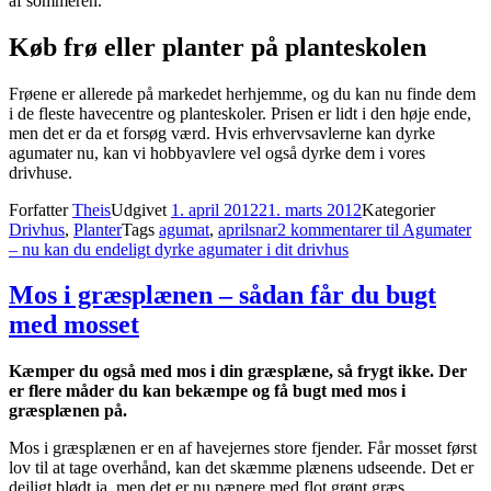
af sommeren.
Køb frø eller planter på planteskolen
Frøene er allerede på markedet herhjemme, og du kan nu finde dem
i de fleste havecentre og planteskoler. Prisen er lidt i den høje ende,
men det er da et forsøg værd. Hvis erhvervsavlerne kan dyrke
agumater nu, kan vi hobbyavlere vel også dyrke dem i vores
drivhuse.
Forfatter
Theis
Udgivet
1. april 2012
21. marts 2012
Kategorier
Drivhus
,
Planter
Tags
agumat
,
aprilsnar
2 kommentarer
til Agumater
– nu kan du endeligt dyrke agumater i dit drivhus
Mos i græsplænen – sådan får du bugt
med mosset
Kæmper du også med mos i din græsplæne, så frygt ikke. Der
er flere måder du kan bekæmpe og få bugt med mos i
græsplænen på.
Mos i græsplænen er en af havejernes store fjender. Får mosset først
lov til at tage overhånd, kan det skæmme plænens udseende. Det er
dejligt blødt ja, men det er nu pænere med flot grønt græs.