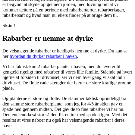
er begyndt at skyde op gennem jorden, med lovning om at vi
kommer tættere på en periode med rabarbertærter, rabarberkager,
rabarbersaft og hvad man nu ellers finder på at bruge dem til.
Skønt!
Rabarber er nemme at dyrke
De velsmagende rabarber er heldigvis nemme at dyrke. Du kan se
her
hvordan du dyrker rabarber i haven
.
Vi har faktisk kun 2 rabarberplanter i haven, men de leverer til
gengæld rigeligt med rabarber til vores lille familie. Stående på hvert
hjørne af forsiden til drivhuset, ser vi dem hver gang vi skal ind i
drivhuset. De flotte røde stængler der bærer de store kraftige grønne
plade.
Og planterne er store og flotte. De stammer faktisk oprindeligt fra
den samme store rabarberplante, som jeg for 4-5 år siden gav en
spade ned gennem midten. Det gav de to fine rabarber vi har nu.
Den ene endda så stor så den fik en tur med spaden igen. Med det
resultat at vires naboer nu også har velsmagende rabarber i deres
have.