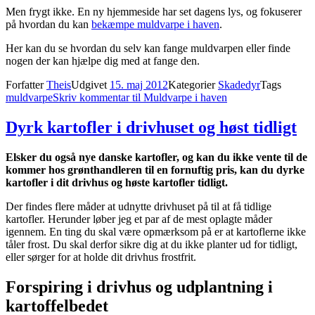
Men frygt ikke. En ny hjemmeside har set dagens lys, og fokuserer
på hvordan du kan
bekæmpe muldvarpe i haven
.
Her kan du se hvordan du selv kan fange muldvarpen eller finde
nogen der kan hjælpe dig med at fange den.
Forfatter
Theis
Udgivet
15. maj 2012
Kategorier
Skadedyr
Tags
muldvarpe
Skriv kommentar
til Muldvarpe i haven
Dyrk kartofler i drivhuset og høst tidligt
Elsker du også nye danske kartofler, og kan du ikke vente til de
kommer hos grønthandleren til en fornuftig pris, kan du dyrke
kartofler i dit drivhus og høste kartofler tidligt.
Der findes flere måder at udnytte drivhuset på til at få tidlige
kartofler. Herunder løber jeg et par af de mest oplagte måder
igennem. En ting du skal være opmærksom på er at kartoflerne ikke
tåler frost. Du skal derfor sikre dig at du ikke planter ud for tidligt,
eller sørger for at holde dit drivhus frostfrit.
Forspiring i drivhus og udplantning i
kartoffelbedet