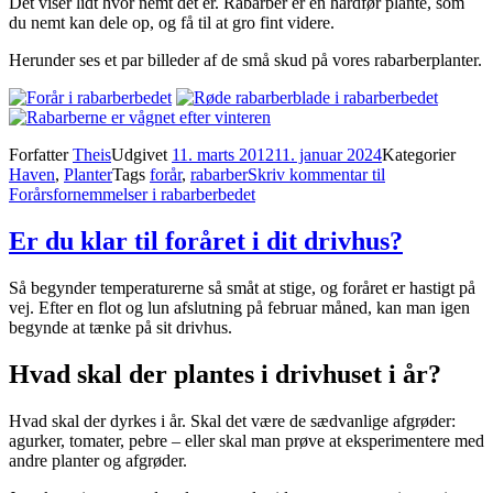
Det viser lidt hvor nemt det er. Rabarber er en hårdfør plante, som
du nemt kan dele op, og få til at gro fint videre.
Herunder ses et par billeder af de små skud på vores rabarberplanter.
Forfatter
Theis
Udgivet
11. marts 2012
11. januar 2024
Kategorier
Haven
,
Planter
Tags
forår
,
rabarber
Skriv kommentar
til
Forårsfornemmelser i rabarberbedet
Er du klar til foråret i dit drivhus?
Så begynder temperaturerne så småt at stige, og foråret er hastigt på
vej. Efter en flot og lun afslutning på februar måned, kan man igen
begynde at tænke på sit drivhus.
Hvad skal der plantes i drivhuset i år?
Hvad skal der dyrkes i år. Skal det være de sædvanlige afgrøder:
agurker, tomater, pebre – eller skal man prøve at eksperimentere med
andre planter og afgrøder.