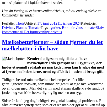
man så plante ud i køkkenhaven i stedet.
Har du forslag til et børnevenligt drivhus, må du endelig skrive en
kommentar herunder.
Forfatter
Theis
Udgivet
17. juni 2012
11. januar 2024
Kategorier
Drivhus
,
Planter
,
Tomater
Tags
agurker
,
Børn
,
drivhus
,
tomater
Skriv
kommentar
til Det børnevenlige drivhus
Mælkebøttefjerner – sådan fjerner du let
mælkebøtter i din have
Kender du ligesom mig til det at have
mælkebøtter i din græsplæne? Frygt ikke, der
findes et genialt redskab på markedet, som kan hjælpe dig med
at fjerne mælkebøtterne, nemt og effektivt – uden at bruge gift.
Tidligere bestod min mælkebøttebekæmpelse af et lille
gaffellignende redskab, som kunne bruges til at tage mælkebøtterne
op af jorden med. Men det var lig med at man skulle kravle rundt på
jorden, og var både besværligt og lig med en øm ryg.
Sidste år fandt jeg dog heldigvis en genial løsning på problemet. En
såkaldt mælkebøttefjerner, som er et redskab der gør at du kan stå op