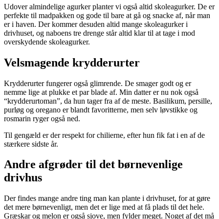
Udover almindelige agurker planter vi også altid skoleagurker. De er
perfekte til madpakken og gode til bare at gå og snacke af, når man
er i haven. Der kommer desuden altid mange skoleagurker i
drivhuset, og naboens tre drenge står altid klar til at tage i mod
overskydende skoleagurker.
Velsmagende krydderurter
Krydderurter fungerer også glimrende. De smager godt og er
nemme lige at plukke et par blade af. Min datter er nu nok også
“krydderurtoman”, da hun tager fra af de meste. Basilikum, persille,
purløg og oregano er blandt favoritterne, men selv løvstikke og
rosmarin ryger også ned.
Til gengæld er der respekt for chilierne, efter hun fik fat i en af de
stærkere sidste år.
Andre afgrøder til det børnevenlige
drivhus
Der findes mange andre ting man kan plante i drivhuset, for at gøre
det mere børnevenligt, men det er lige med at få plads til det hele.
Græskar og melon er også sjove, men fylder meget. Noget af det må