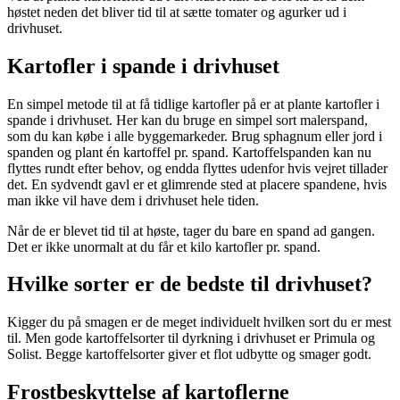
høstet neden det bliver tid til at sætte tomater og agurker ud i
drivhuset.
Kartofler i spande i drivhuset
En simpel metode til at få tidlige kartofler på er at plante kartofler i
spande i drivhuset. Her kan du bruge en simpel sort malerspand,
som du kan købe i alle byggemarkeder. Brug sphagnum eller jord i
spanden og plant én kartoffel pr. spand. Kartoffelspanden kan nu
flyttes rundt efter behov, og endda flyttes udenfor hvis vejret tillader
det. En sydvendt gavl er et glimrende sted at placere spandene, hvis
man ikke vil have dem i drivhuset hele tiden.
Når de er blevet tid til at høste, tager du bare en spand ad gangen.
Det er ikke unormalt at du får et kilo kartofler pr. spand.
Hvilke sorter er de bedste til drivhuset?
Kigger du på smagen er de meget individuelt hvilken sort du er mest
til. Men gode kartoffelsorter til dyrkning i drivhuset er Primula og
Solist. Begge kartoffelsorter giver et flot udbytte og smager godt.
Frostbeskyttelse af kartoflerne