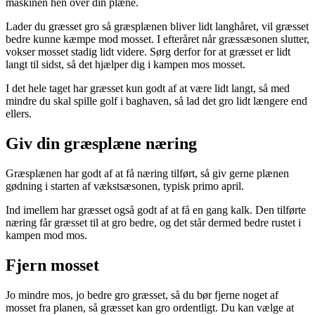
maskinen hen over din plæne.
Lader du græsset gro så græsplænen bliver lidt langhåret, vil græsset
bedre kunne kæmpe mod mosset. I efteråret når græssæsonen slutter,
vokser mosset stadig lidt videre. Sørg derfor for at græsset er lidt
langt til sidst, så det hjælper dig i kampen mos mosset.
I det hele taget har græsset kun godt af at være lidt langt, så med
mindre du skal spille golf i baghaven, så lad det gro lidt længere end
ellers.
Giv din græsplæne næring
Græsplænen har godt af at få næring tilført, så giv gerne plænen
gødning i starten af vækstsæsonen, typisk primo april.
Ind imellem har græsset også godt af at få en gang kalk. Den tilførte
næring får græsset til at gro bedre, og det står dermed bedre rustet i
kampen mod mos.
Fjern mosset
Jo mindre mos, jo bedre gro græsset, så du bør fjerne noget af
mosset fra planen, så græsset kan gro ordentligt. Du kan vælge at