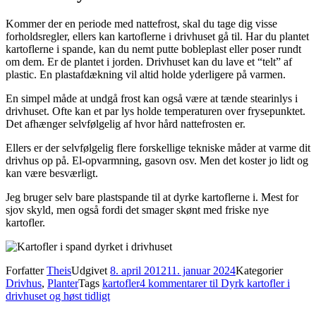
Kommer der en periode med nattefrost, skal du tage dig visse
forholdsregler, ellers kan kartoflerne i drivhuset gå til. Har du plantet
kartoflerne i spande, kan du nemt putte bobleplast eller poser rundt
om dem. Er de plantet i jorden. Drivhuset kan du lave et “telt” af
plastic. En plastafdækning vil altid holde yderligere på varmen.
En simpel måde at undgå frost kan også være at tænde stearinlys i
drivhuset. Ofte kan et par lys holde temperaturen over frysepunktet.
Det afhænger selvfølgelig af hvor hård nattefrosten er.
Ellers er der selvfølgelig flere forskellige tekniske måder at varme dit
drivhus op på. El-opvarmning, gasovn osv. Men det koster jo lidt og
kan være besværligt.
Jeg bruger selv bare plastspande til at dyrke kartoflerne i. Mest for
sjov skyld, men også fordi det smager skønt med friske nye
kartofler.
Forfatter
Theis
Udgivet
8. april 2012
11. januar 2024
Kategorier
Drivhus
,
Planter
Tags
kartofler
4 kommentarer
til Dyrk kartofler i
drivhuset og høst tidligt