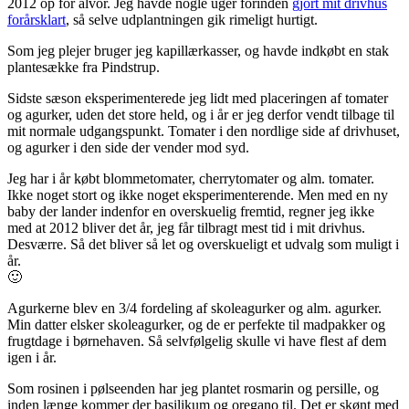
2012 op for alvor. Jeg havde nogle uger forinden
gjort mit drivhus
forårsklart
, så selve udplantningen gik rimeligt hurtigt.
Som jeg plejer bruger jeg kapillærkasser, og havde indkøbt en stak
plantesække fra Pindstrup.
Sidste sæson eksperimenterede jeg lidt med placeringen af tomater
og agurker, uden det store held, og i år er jeg derfor vendt tilbage til
mit normale udgangspunkt. Tomater i den nordlige side af drivhuset,
og agurker i den side der vender mod syd.
Jeg har i år købt blommetomater, cherrytomater og alm. tomater.
Ikke noget stort og ikke noget eksperimenterende. Men med en ny
baby der lander indenfor en overskuelig fremtid, regner jeg ikke
med at 2012 bliver det år, jeg får tilbragt mest tid i mit drivhus.
Desværre. Så det bliver så let og overskueligt et udvalg som muligt i
år.
🙂
Agurkerne blev en 3/4 fordeling af skoleagurker og alm. agurker.
Min datter elsker skoleagurker, og de er perfekte til madpakker og
frugtdage i børnehaven. Så selvfølgelig skulle vi have flest af dem
igen i år.
Som rosinen i pølseenden har jeg plantet rosmarin og persille, og
inden længe kommer der basilikum og oregano til. Det er skønt med