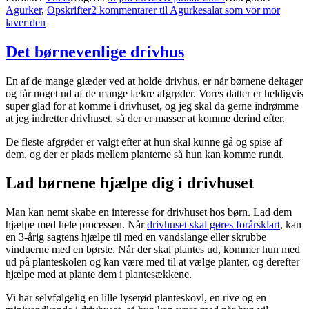
Agurker
,
Opskrifter
2 kommentarer
til Agurkesalat som vor mor
laver den
Det børnevenlige drivhus
En af de mange glæder ved at holde drivhus, er når børnene deltager
og får noget ud af de mange lækre afgrøder. Vores datter er heldigvis
super glad for at komme i drivhuset, og jeg skal da gerne indrømme
at jeg indretter drivhuset, så der er masser at komme derind efter.
De fleste afgrøder er valgt efter at hun skal kunne gå og spise af
dem, og der er plads mellem planterne så hun kan komme rundt.
Lad børnene hjælpe dig i drivhuset
Man kan nemt skabe en interesse for drivhuset hos børn. Lad dem
hjælpe med hele processen. Når
drivhuset skal gøres forårsklart
, kan
en 3-årig sagtens hjælpe til med en vandslange eller skrubbe
vinduerne med en børste. Når der skal plantes ud, kommer hun med
ud på planteskolen og kan være med til at vælge planter, og derefter
hjælpe med at plante dem i plantesækkene.
Vi har selvfølgelig en lille lyserød planteskovl, en rive og en