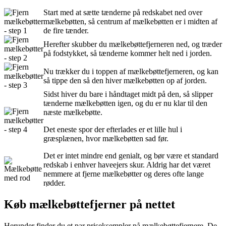
Start med at sætte tænderne på redskabet ned over
mælkebøtten, så centrum af mælkebøtten er i midten af
de fire tænder.
Herefter skubber du mælkebøttefjerneren ned, og træder
på fodstykket, så tænderne kommer helt ned i jorden.
Nu trækker du i toppen af mælkebøttefjerneren, og kan
så tippe den så den hiver mælkebøtten op af jorden.
Sidst hiver du bare i håndtaget midt på den, så slipper
tænderne mælkebøtten igen, og du er nu klar til den
næste mælkebøtte.
Det eneste spor der efterlades er et lille hul i
græsplænen, hvor mælkebøtten sad før.
Det er intet mindre end genialt, og bør være et standard
redskab i enhver haveejers skur. Aldrig har det været
nemmere at fjerne mælkebøtter og deres ofte lange
rødder.
Køb mælkebøttefjerner på nettet
Herunder finder du et par priseksempler på mælkebøttefjernere. De