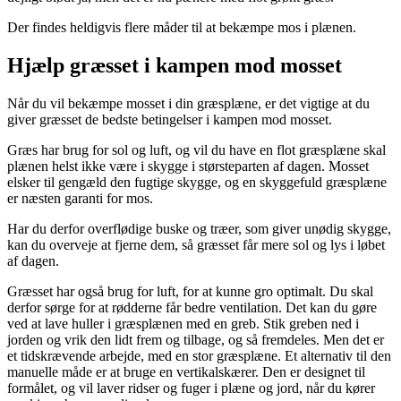
Der findes heldigvis flere måder til at bekæmpe mos i plænen.
Hjælp græsset i kampen mod mosset
Når du vil bekæmpe mosset i din græsplæne, er det vigtige at du
giver græsset de bedste betingelser i kampen mod mosset.
Græs har brug for sol og luft, og vil du have en flot græsplæne skal
plænen helst ikke være i skygge i størsteparten af dagen. Mosset
elsker til gengæld den fugtige skygge, og en skyggefuld græsplæne
er næsten garanti for mos.
Har du derfor overflødige buske og træer, som giver unødig skygge,
kan du overveje at fjerne dem, så græsset får mere sol og lys i løbet
af dagen.
Græsset har også brug for luft, for at kunne gro optimalt. Du skal
derfor sørge for at rødderne får bedre ventilation. Det kan du gøre
ved at lave huller i græsplænen med en greb. Stik greben ned i
jorden og vrik den lidt frem og tilbage, og så fremdeles. Men det er
et tidskrævende arbejde, med en stor græsplæne. Et alternativ til den
manuelle måde er at bruge en vertikalskærer. Den er designet til
formålet, og vil laver ridser og fuger i plæne og jord, når du kører