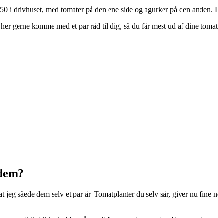
50 i drivhuset, med tomater på den ene side og agurker på den anden. D
l her gerne komme med et par råd til dig, så du får mest ud af dine tomat
 dem?
t jeg såede dem selv et par år. Tomatplanter du selv sår, giver nu fine 