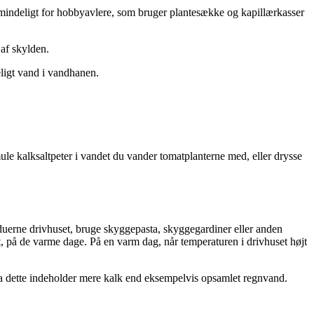
lmindeligt for hobbyavlere, som bruger plantesække og kapillærkasser
 af skylden.
igt vand i vandhanen.
mule kalksaltpeter i vandet du vander tomatplanterne med, eller drysse
nduerne drivhuset, bruge skyggepasta, skyggegardiner eller anden
t, på de varme dage. På en varm dag, når temperaturen i drivhuset højt
 da dette indeholder mere kalk end eksempelvis opsamlet regnvand.