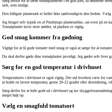
Sørg derfor for at sætte tomatplanterne i en god jord, så rødderne ne
sæk, som muligt.
Den billigste plantesæk er heller ikke nødvendigvis den bedste. Vælg 
Jeg bruger selv typisk en af Pindstrups plantesække, sat oven på en k
Tomatplanter laver store rødder, så pladsen er vigtig.
God smag kommer fra gødning
Vigtigt for at få gode tomater med smag er også at sørge for at tomate
Du skal derfor gøde dine tomatplanter jævnligt. Jeg gøder selv hver g
Sørg for en god temperatur i drivhuset
Temperaturen i drivhuset er også vigtig. Der må hverken være for varm
at holde en lavere temperatur, gerne 20-22 grader eller deromkring, vi
Sørg derfor for at lufte godt ud i drivhuset og lav skyggeforanstaltn
meget højt op.
Vælg en smagfuld tomatsort