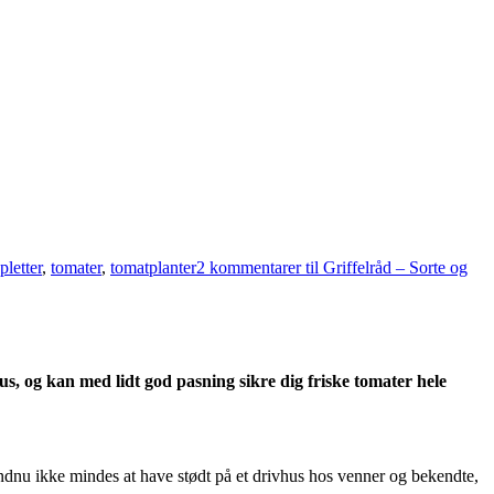
pletter
,
tomater
,
tomatplanter
2 kommentarer
til Griffelråd – Sorte og
, og kan med lidt god pasning sikre dig friske tomater hele
endnu ikke mindes at have stødt på et drivhus hos venner og bekendte,