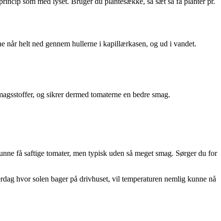
princip som med lyset. Bruger du plantesække, så sæt så få planter pr.
e når helt ned gennem hullerne i kapillærkasen, og ud i vandet.
 smagsstoffer, og sikrer dermed tomaterne en bedre smag.
kunne få saftige tomater, men typisk uden så meget smag. Sørger du for
merdag hvor solen bager på drivhuset, vil temperaturen nemlig kunne nå