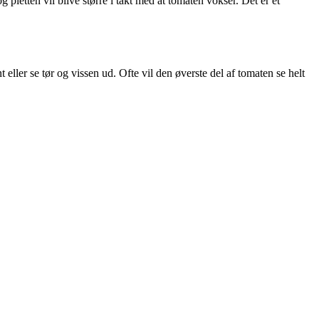
 pletten vil blive større i takt med at tomaten vokser. Det er et
ller se tør og vissen ud. Ofte vil den øverste del af tomaten se helt