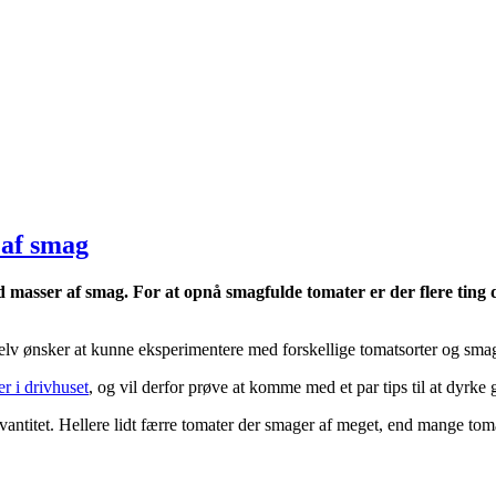
 af smag
masser af smag. For at opnå smagfulde tomater er der flere ting d
 selv ønsker at kunne eksperimentere med forskellige tomatsorter og smag
r i drivhuset
, og vil derfor prøve at komme med et par tips til at dyrk
 kvantitet. Hellere lidt færre tomater der smager af meget, end mange toma