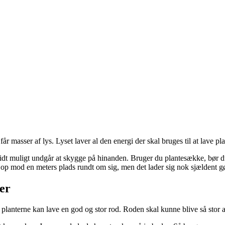
r masser af lys. Lyset laver al den energi der skal bruges til at lave pl
idt muligt undgår at skygge på hinanden. Bruger du plantesække, bør du d
 op mod en meters plads rundt om sig, men det lader sig nok sjældent gø
er
at planterne kan lave en god og stor rod. Roden skal kunne blive så stor 