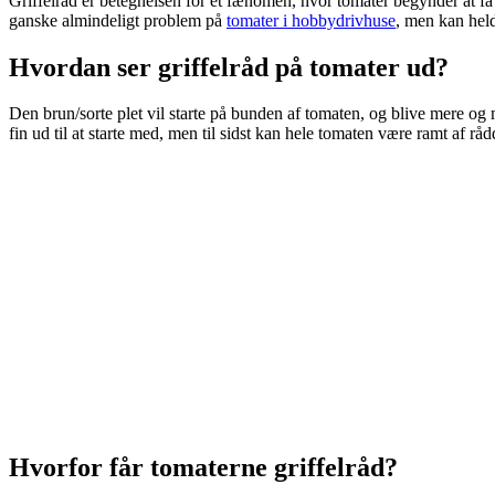
Griffelråd er betegnelsen for et fænomen, hvor tomater begynder at få en
ganske almindeligt problem på
tomater i hobbydrivhuse
, men kan hel
Hvordan ser griffelråd på tomater ud?
Den brun/sorte plet vil starte på bunden af tomaten, og blive mere og 
fin ud til at starte med, men til sidst kan hele tomaten være ramt af r
Hvorfor får tomaterne griffelråd?