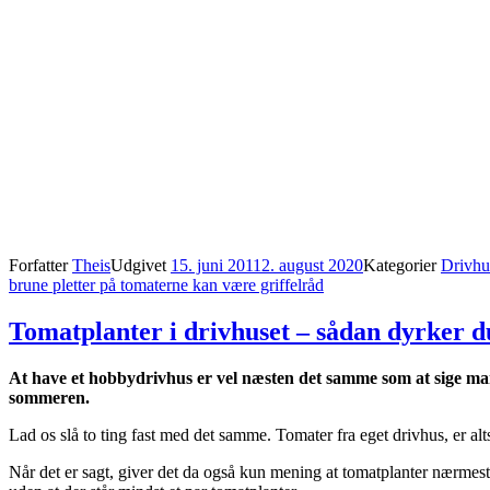
Forfatter
Theis
Udgivet
15. juni 2011
2. august 2020
Kategorier
Drivhu
brune pletter på tomaterne kan være griffelråd
Tomatplanter i drivhuset – sådan dyrker d
At have et hobbydrivhus er vel næsten det samme som at sige man
sommeren.
Lad os slå to ting fast med det samme. Tomater fra eget drivhus, er altså
Når det er sagt, giver det da også kun mening at tomatplanter nærmest