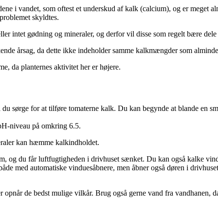
ene i vandet, som oftest et underskud af kalk (calcium), og er meget a
d problemet skyldtes.
ler intet gødning og mineraler, og derfor vil disse som regelt bære dele
ende årsag, da dette ikke indeholder samme kalkmængder som almindel
e, da planternes aktivitet her er højere.
al du sørge for at tilføre tomaterne kalk. Du kan begynde at blande en s
t pH-niveau på omkring 6.5.
neraler kan hæmme kalkindholdet.
varm, og du får luftfugtigheden i drivhuset sænket. Du kan også kalke vi
d, både med automatiske vinduesåbnere, men åbner også døren i drivhuse
dder opnår de bedst mulige vilkår. Brug også gerne vand fra vandhanen,