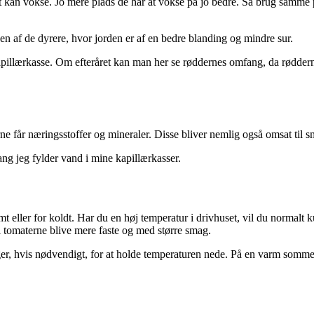
mt kan vokse. Jo mere plads de har at vokse på jo bedre. Så brug samme 
en af de dyrere, hvor jorden er af en bedre blanding og mindre sur.
apillærkasse. Om efteråret kan man her se røddernes omfang, da røddern
rne får næringsstoffer og mineraler. Disse bliver nemlig også omsat til
ang jeg fylder vand i mine kapillærkasser.
t eller for koldt. Har du en høj temperatur i drivhuset, vil du normalt 
l tomaterne blive mere faste og med større smag.
inger, hvis nødvendigt, for at holde temperaturen nede. På en varm som