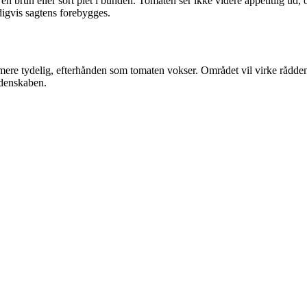
 brun eller sort plet i bunden. Tomaten ser ikke videre appetitlig ud, og
digvis sagtens forebygges.
mere tydelig, efterhånden som tomaten vokser. Området vil virke råddent e
åddenskaben.