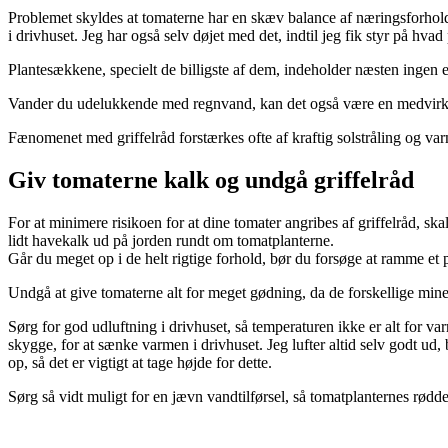
Problemet skyldes at tomaterne har en skæv balance af næringsforhold
i drivhuset. Jeg har også selv døjet med det, indtil jeg fik styr på hva
Plantesækkene, specielt de billigste af dem, indeholder næsten ingen el
Vander du udelukkende med regnvand, kan det også være en medvirk
Fænomenet med griffelråd forstærkes ofte af kraftig solstråling og varm
Giv tomaterne kalk og undgå griffelråd
For at minimere risikoen for at dine tomater angribes af griffelråd, sk
lidt havekalk ud på jorden rundt om tomatplanterne.
Går du meget op i de helt rigtige forhold, bør du forsøge at ramme e
Undgå at give tomaterne alt for meget gødning, da de forskellige mi
Sørg for god udluftning i drivhuset, så temperaturen ikke er alt for 
skygge, for at sænke varmen i drivhuset. Jeg lufter altid selv godt u
op, så det er vigtigt at tage højde for dette.
Sørg så vidt muligt for en jævn vandtilførsel, så tomatplanternes rø