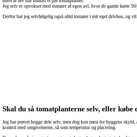
uden at der står mindst et par tomatplanter.
Jeg selv er opvokset med tomater af egen avl, hvor de gamle kørte 50/
Derfor har jeg selvfølgelig også altid tomater i mit eget drivhus, og vi
Skal du så tomatplanterne selv, eller købe
Jeg har prøvet begge dele selv, men dog kun mest for hyggens skyld, a
kontrol med omgivelserne, så som temperatur og placering.