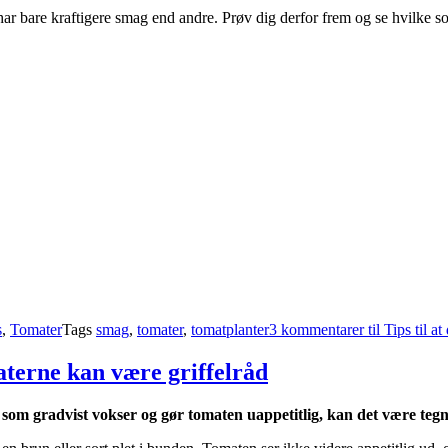
ar bare kraftigere smag end andre. Prøv dig derfor frem og se hvilke sor
s
,
Tomater
Tags
smag
,
tomater
,
tomatplanter
3 kommentarer
til Tips til 
aterne kan være griffelråd
, som gradvist vokser og gør tomaten uappetitlig, kan det være tegn