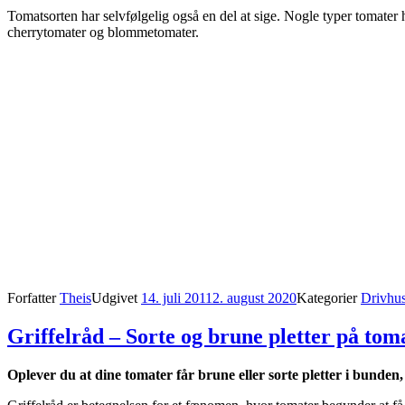
Tomatsorten har selvfølgelig også en del at sige. Nogle typer tomater h
cherrytomater og blommetomater.
Forfatter
Theis
Udgivet
14. juli 2011
2. august 2020
Kategorier
Drivhu
Griffelråd – Sorte og brune pletter på tom
Oplever du at dine tomater får brune eller sorte pletter i bunden