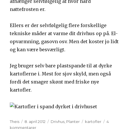
afhænger selvfølgelig af hvor hård
nattefrosten er.
Ellers er der selvfølgelig flere forskellige
tekniske måder at varme dit drivhus op på. El-
opvarmning, gasovn osv. Men det koster jo lidt
og kan være besværligt.
Jeg bruger selv bare plastspande til at dyrke
kartoflerne i. Mest for sjov skyld, men også
fordi det smager skønt med friske nye
kartofler.
Forfatter
Theis
Udgivet
8. april 2012
Kategorier
Drivhus
,
Planter
Tags
kartofler
4
kommentarer
til