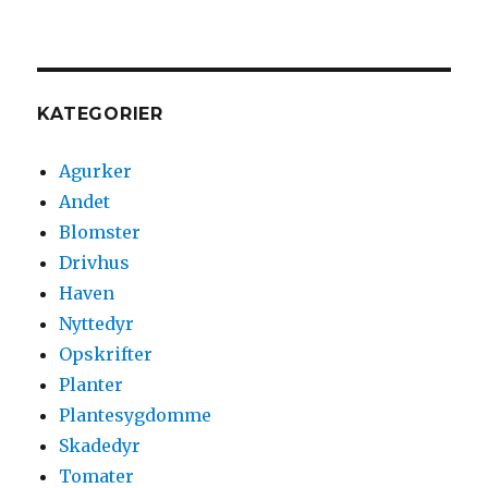
Dyrk
kartofler
i
drivhuset
og
KATEGORIER
høst
tidligt
Agurker
Andet
Blomster
Drivhus
Haven
Nyttedyr
Opskrifter
Planter
Plantesygdomme
Skadedyr
Tomater