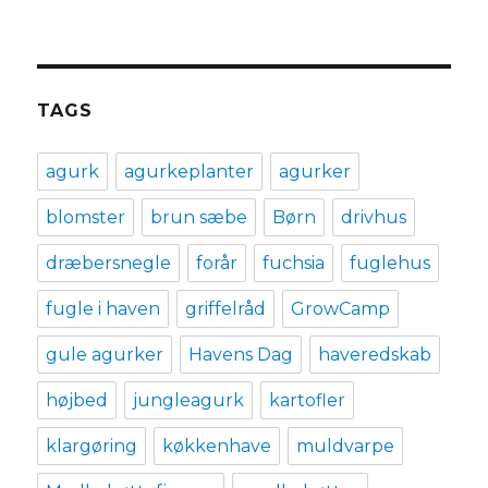
TAGS
agurk
agurkeplanter
agurker
blomster
brun sæbe
Børn
drivhus
dræbersnegle
forår
fuchsia
fuglehus
fugle i haven
griffelråd
GrowCamp
gule agurker
Havens Dag
haveredskab
højbed
jungleagurk
kartofler
klargøring
køkkenhave
muldvarpe