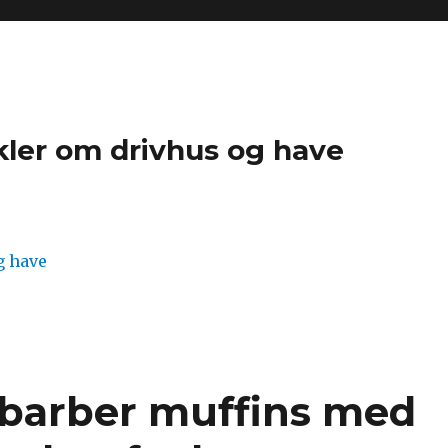
kler om drivhus og have
abarber muffins med