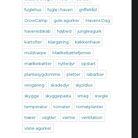
fuglehus
fugle i haven
griffelråd
GrowCamp
gule agurker
Havens Dag
haveredskab
højbed
jungleagurk
kartofler
klargøring
køkkenhave
muldvarpe
Mælkebøttefjerner
mælkebøtter
nyttedyr
opstart
plantesygdomme
pletter
rabarber
rengøring
skadedyr
skjoldlus
skygge
skyggepasta
smag
snegle
temperatur
tomater
tomatplanter
træer
vagtler
varme
ventilation
visne agurker