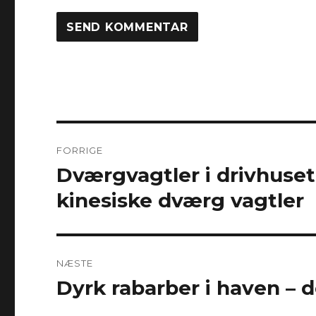
Indlægsnavigation
FORRIGE
Dværgvagtler i drivhuse
Forrige
indlæg:
kinesiske dværg vagtler
NÆSTE
Dyrk rabarber i haven – 
Næste
indlæg: