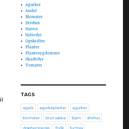
Agurker
Andet
Blomster
Drivhus
Haven
Nyttedyr
Opskrifter
Planter
Plantesygdomme
Skadedyr
Tomater
TAGS
il
agurk
agurkeplanter
agurker
blomster
brun sæbe
Børn
drivhus
dræbersnegle
forår
fuchsia