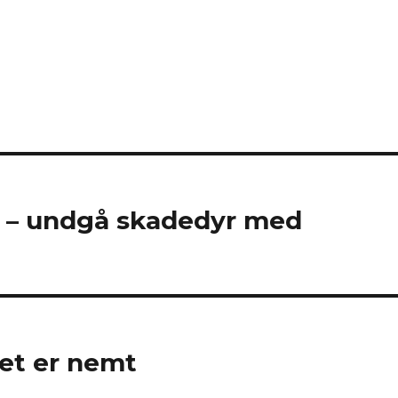
t – undgå skadedyr med
det er nemt