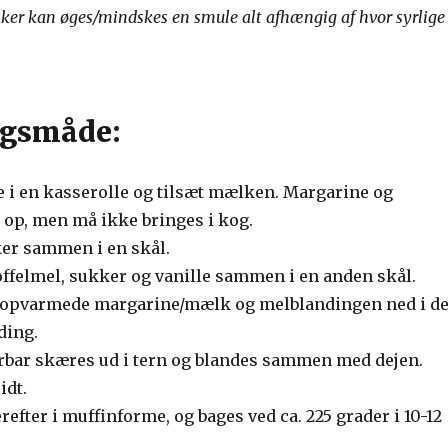
kker kan øges/mindskes en smule alt afhængig af hvor syrlige
gsmåde:
 i en kasserolle og tilsæt mælken. Margarine og
p, men må ikke bringes i kog.
er sammen i en skål.
offelmel, sukker og vanille sammen i en anden skål.
t opvarmede margarine/mælk og melblandingen ned i d
ding.
rbar skæres ud i tern og blandes sammen med dejen.
idt.
efter i muffinforme, og bages ved ca. 225 grader i 10-12