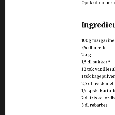
Opskriften herun
Ingredie
100g margarine
3/4 dl mælk
2 æg
1,5 dl sukker*
1-2 tsk vanilles
1 tsk bagepulver
2,5 dl hvedemel
1,5 spsk. kartof
2 dl friske jord
3 dl rabarber