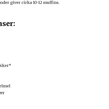
der giver cirka 10-12 muffins.
nser:
ukker*
felmel
bær