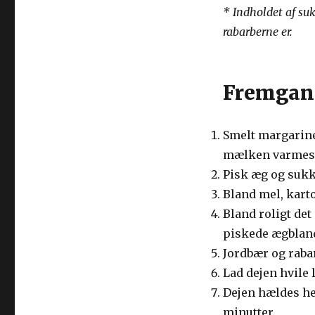
* Indholdet af su
rabarberne er.
Fremgan
Smelt margarine
mælken varmes o
Pisk æg og sukk
Bland mel, kart
Bland roligt de
piskede ægblan
Jordbær og raba
Lad dejen hvile l
Dejen hældes her
minutter.