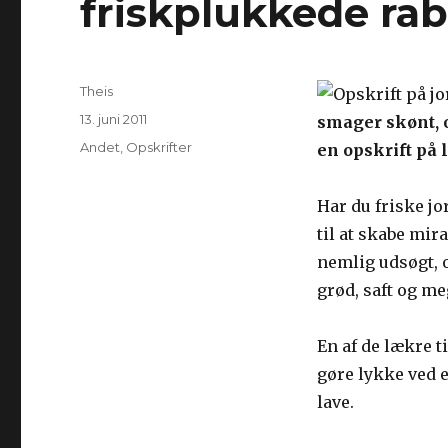
friskplukkede rab
Forfatter
Theis
Udgivet
13. juni 2011
smager skønt, o
Kategorier
Andet
,
Opskrifter
en opskrift på 
Har du friske j
til at skabe mir
nemlig udsøgt, o
grød, saft og me
En af de lækre t
gøre lykke ved 
lave.